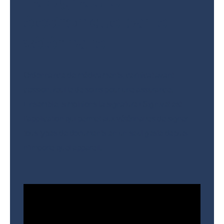
La signature
électronique par le
vétérinaire
Ordonnance de médicaments, certificat avant
cession, feuille de soins pour une assurance.
Ensemble, simplifions la signature ! Sign.vet est
l’application qui permet aux vétérinaires de signer
tous types de documents en un seul geste depuis
n’importe quel appareil.