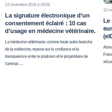
12 novembre 2024 à 19:06
12 n
La signature électronique d’un
Le 
consentement éclairé : 10 cas
eur
d’usage en médecine vétérinaire.
(eI
La médecine vétérinaire, comme toute autre branche
Alors
de la médecine, repose sur la confiance et la
Franc
transparence entre le praticien et le propriétaire de
sécur
l’animal….